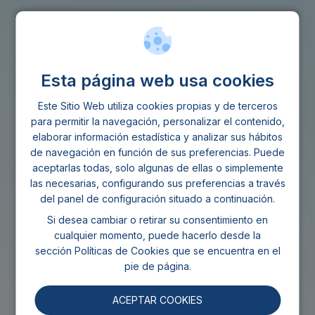
¿Cuál es el motivo por el que
solicitas el préstamo?
Esta página web usa cookies
Este Sitio Web utiliza cookies propias y de terceros
Conocer este dato nos ayuda a hacer un
para permitir la navegación, personalizar el contenido,
análisis de tu perfil y ofrecerte la mejor solución
elaborar información estadística y analizar sus hábitos
financiera.
de navegación en función de sus preferencias. Puede
aceptarlas todas, solo algunas de ellas o simplemente
las necesarias, configurando sus preferencias a través
REUNIFICAR DEUDAS
del panel de configuración situado a continuación.
Si desea cambiar o retirar su consentimiento en
cualquier momento, puede hacerlo desde la
PAGAR FACTURAS
sección
Políticas de Cookies
que se encuentra en el
pie de página.
REFORMAS
ACEPTAR COOKIES